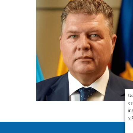
Us
es
in
y 