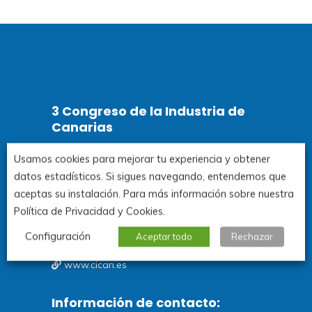
3 Congreso de la Industria de
Canarias
Usamos cookies para mejorar tu experiencia y obtener
Santa Cruz de Tenerife.
datos estadísticos. Si sigues navegando, entendemos que
aceptas su instalación. Para más información sobre nuestra
3y 4 de noviembre de 2026
Política de Privacidad y Cookies.
Organiza: Consejería de Economía, Industria,
Configuración
Aceptar todo
Rechazar
Comercio y Autónomos de Canarias
www.cican.es
Información de contacto: